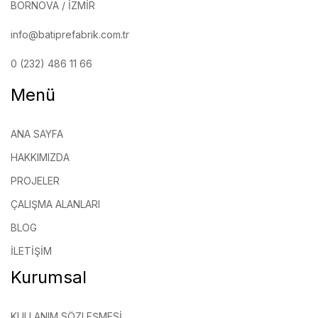
BORNOVA / İZMIR
info@batiprefabrik.com.tr
0 (232) 486 11 66
Menü
ANA SAYFA
HAKKIMIZDA
PROJELER
ÇALIŞMA ALANLARI
BLOG
İLETIŞIM
Kurumsal
KULLANIM SÖZLEŞMESI