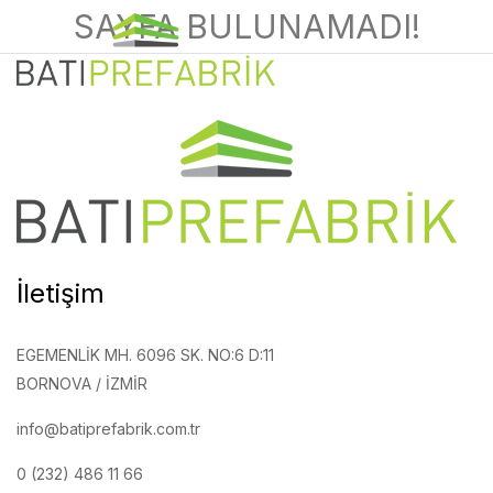
SAYFA BULUNAMADI!
İletişim
EGEMENLIK MH. 6096 SK. NO:6 D:11
BORNOVA / İZMIR
info@batiprefabrik.com.tr
0 (232) 486 11 66