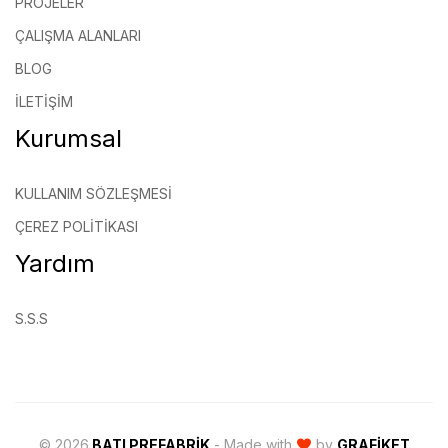
PROJELER
ÇALIŞMA ALANLARI
BLOG
İLETIŞIM
Kurumsal
KULLANIM SÖZLEŞMESI
ÇEREZ POLITIKASI
Yardım
S.S.S
© 2026
BATI PREFABRIK
- Made with
by
GRAFIKET