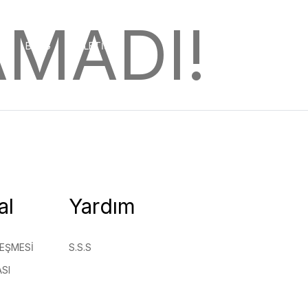
MADI!
BLOG
İLETIŞIM
al
Yardım
EŞMESI
S.S.S
SI