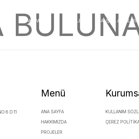
A BULUNA
AYFA
HAKKIMIZDA
PROJELER
ÇALIŞMA ALANLARI
Menü
Kurums
ANA SAYFA
KULLANIM SÖZL
O:6 D:11
HAKKIMIZDA
ÇEREZ POLITIKA
PROJELER