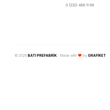
0 (232) 486 11 66
© 2026
BATI PREFABRIK
- Made with
by
GRAFIKET