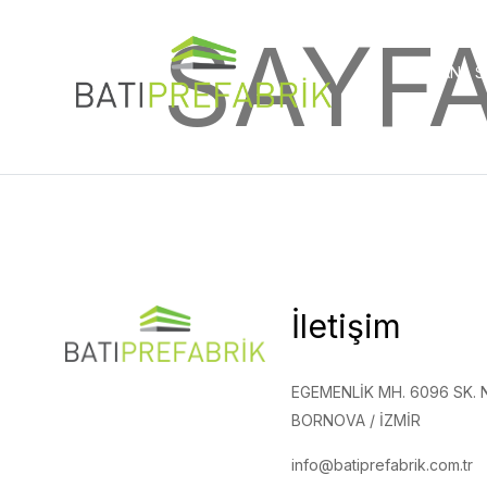
SAYF
ANA S
İletişim
EGEMENLIK MH. 6096 SK. N
BORNOVA / İZMIR
info@batiprefabrik.com.tr